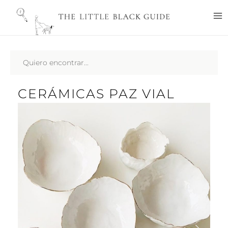
Ir
M
al
M
contenido
Search
...
CERÁMICAS PAZ VIAL