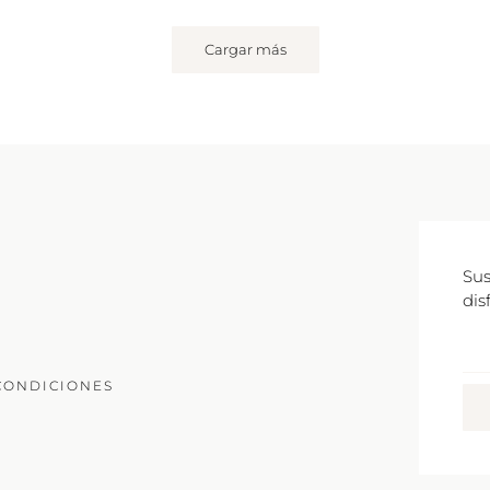
Cargar más
Sus
dis
Co
Ele
CONDICIONES