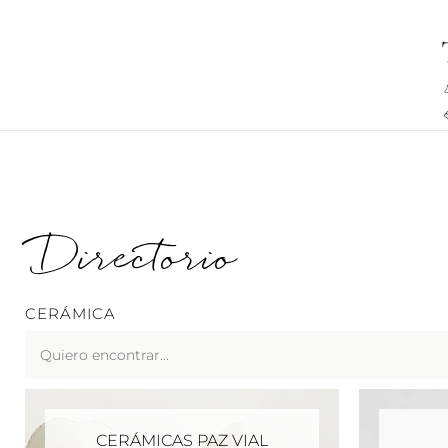
Ir
al
contenido
Directorio
CERÁMICA
Search
...
CERÁMICAS PAZ VIAL