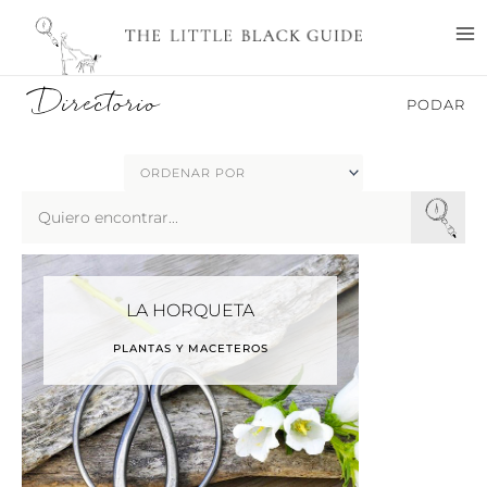
Ir
M
al
M
contenido
Directorio
PODAR
Search
...
LA HORQUETA
PLANTAS Y MACETEROS