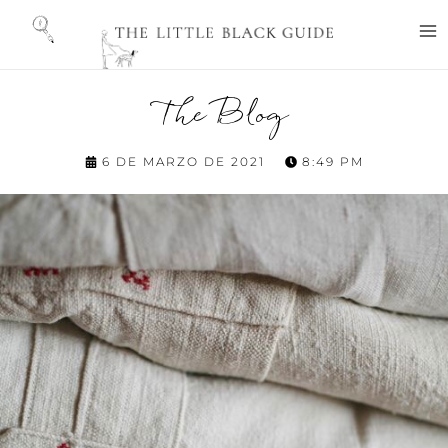
Ir
M
al
M
contenido
The Blog
6 DE MARZO DE 2021
8:49 PM