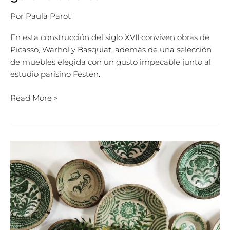
Por
Paula Parot
En esta construcción del siglo XVII conviven obras de
Picasso, Warhol y Basquiat, además de una selección
de muebles elegida con un gusto impecable junto al
estudio parisino Festen.
Read More »
Los
platos
se
tomaron
las
paredes