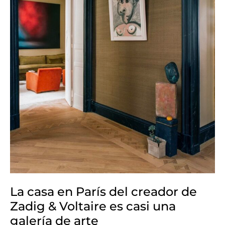
Zadig
&
Voltaire
es
casi
una
galería
de
arte
La casa en París del creador de
Zadig & Voltaire es casi una
galería de arte