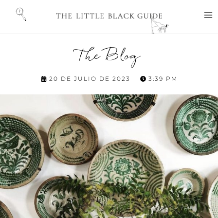
Ir
M
al
M
contenido
The Blog
20 DE JULIO DE 2023
3:39 PM