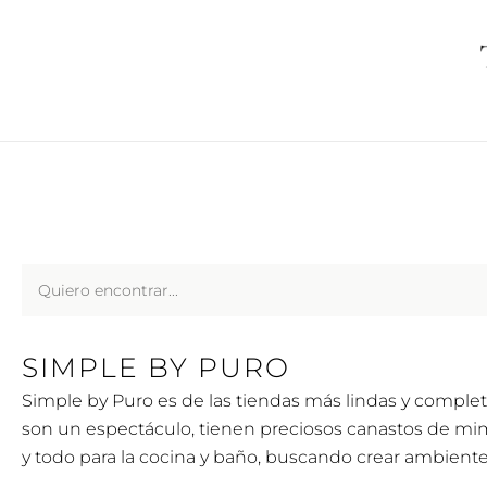
Ir
al
contenido
Search
...
SIMPLE BY PURO
Simple by Puro es de las tiendas más lindas y comple
son un espectáculo, tienen preciosos canastos de mimb
y todo para la cocina y baño, buscando crear ambient