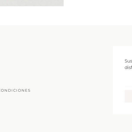
Sus
dis
Co
Ele
CONDICIONES