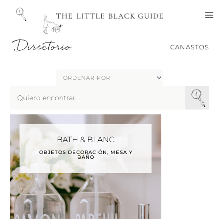
Ir
M
al
M
contenido
Directorio
CANASTOS
Search
...
BATH & BLANC
OBJETOS DECORACIÓN, MESA Y
BAÑO