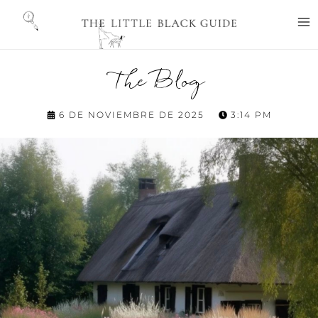
Ir
M
al
M
contenido
The Blog
6 DE NOVIEMBRE DE 2025
3:14 PM