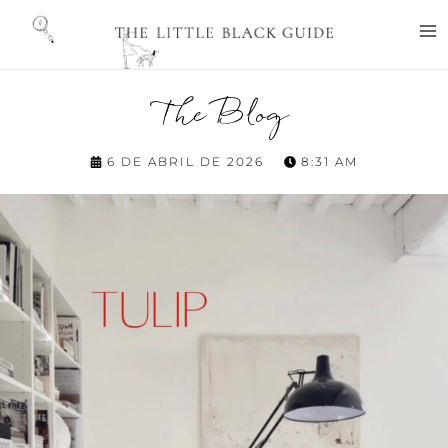
Ir
M
al
M
contenido
The Blog
6 DE ABRIL DE 2026
8:31 AM